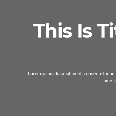
This Is T
Lorem ipsum dolor sit amet, consectetur adipi
amet m