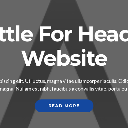
ittle For He
Website
scing elit. Ut luctus, magna vitae ullamcorper iaculis. Odio 
agna. Nullam est nibh, faucibus a convallis vitae, porta eu
READ MORE