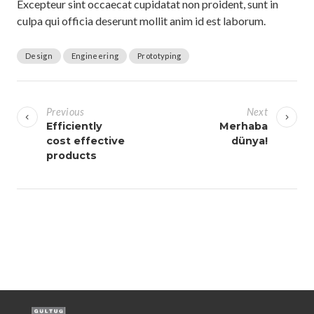
Excepteur sint occaecat cupidatat non proident, sunt in
culpa qui officia deserunt mollit anim id est laborum.
Design
Engineering
Prototyping
Y
a
Previous
Next
z
Efficiently
Merhaba
cost effective
dünya!
ı
products
g
e
z
i
n
m
e
s