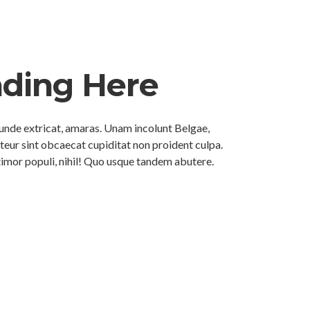
ading Here
de extricat, amaras. Unam incolunt Belgae,
teur sint obcaecat cupiditat non proident culpa.
l timor populi, nihil! Quo usque tandem abutere.