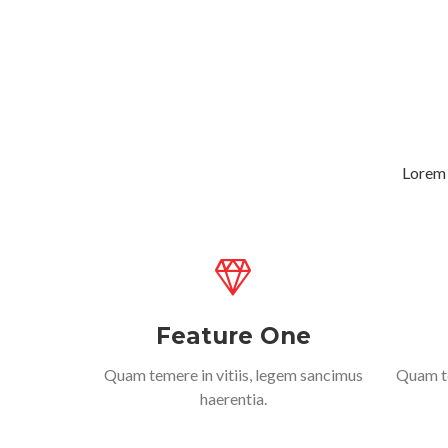
Lorem 
Feature One
Quam temere in vitiis, legem sancimus
Quam te
haerentia.