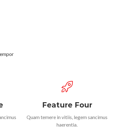
 tempor
e
Feature Four
sancimus
Quam temere in vitiis, legem sancimus
haerentia.