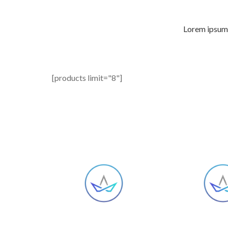
Lorem ipsum 
[products limit="8"]