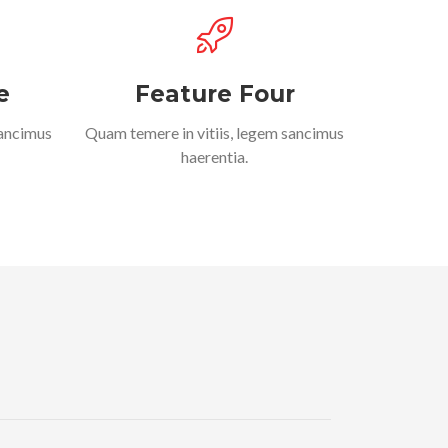
e
Feature Four
sancimus
Quam temere in vitiis, legem sancimus
haerentia.