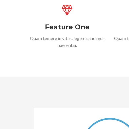
Feature One
Quam temere in vitiis, legem sancimus
Quam te
haerentia.