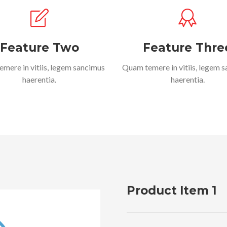
Feature Two
Feature Thre
mere in vitiis, legem sancimus
Quam temere in vitiis, legem 
haerentia.
haerentia.
Product Item 1