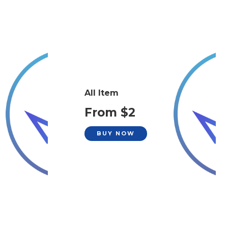
All Item
From $2
BUY NOW