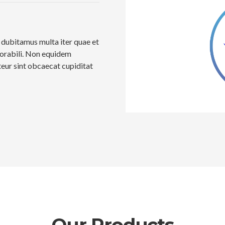
c dubitamus multa iter quae et
morabili. Non equidem
teur sint obcaecat cupiditat